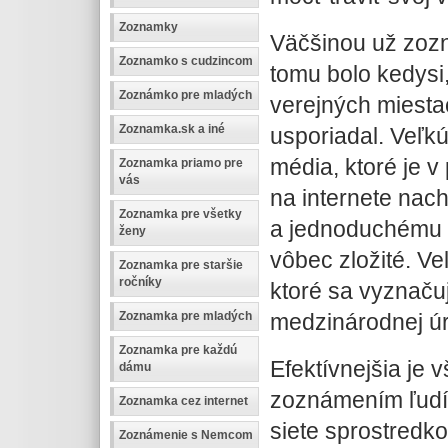
Zoznamky
Väčšinou už zoz
Zoznamko s cudzincom
tomu bolo kedysi
Zoznámko pre mladých
verejných miestac
Zoznamka.sk a iné
usporiadal. Veľkú
média, ktoré je 
Zoznamka priamo pre
vás
na internete nach
Zoznamka pre všetky
a jednoduchému z
ženy
vôbec zložité. Ve
Zoznamka pre staršie
ročníky
ktoré sa vyznaču
medzinárodnej úr
Zoznamka pre mladých
Zoznamka pre každú
Efektívnejšia je 
dámu
zoznámením ľudí,
Zoznamka cez internet
siete sprostredk
Zoznámenie s Nemcom