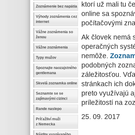
ktorí už mali tu 
Zoznámenie bez napätia
online sa spozná
Výhody zoznámenia cez
počítačovými zna
internet
Vážne zoznámenia so
Ak človek nemá s
ženou
operačných systé
Vážne zoznámenia
nemôže.
Zoznam
Typy mužov
podobných zozna
Spoznajte naozajstného
záležitosťou. Vď
gentlemana
stránkach ich do
Skvelá zoznamka online
preto využívajú aj
Seznamte se se
zajímavými cizinci
príležitostí na 
Rande naslepo
25. 09. 2017
Príťažliví muži
z Nemecka
Nájdite vysnívaného