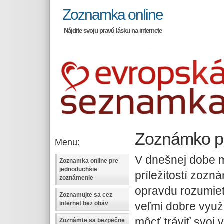
Zoznamka online
Nájdite svoju pravú lásku na internete
Zoznámko p
Menu:
V dnešnej dobe m
Zoznamka online pre
jednoduchšie
príležitostí zozn
zoznámenie
opravdu rozumieť
Zoznamujte sa cez
veľmi dobre využi
internet bez obáv
môcť tráviť svoj 
Zoznámte sa bezpečne