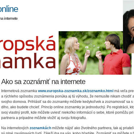
nline
na internete
Ako sa zoznámiť na internete
Internetová zoznamka
www.europska-zoznamka.sk/zoznamko.html
má veľa pre
a rýchleho spôsobu zoznámenia ponúka aj tú výhodu, že nemusíte nikam chodiť a 
svojho domova. Prihlásiť sa do zoznamky môžete kedykoľvek a zoznamovať sa s 
dlho, ako budete chcieť. Princíp online zoznamky je jednoduchý. Po registrácii, kto
svoj vlastný profil, kde môžete uviesť niekoľko informácií o sebe, ktoré pomôžu pr
partnera a prípadne môžete vložiť aj svoju fotografiu.
Na internetových
zoznamkách
môžete nájsť ako životného partnera, tak aj priate
sú plné zaujímavých ľudí. Záleží iba na vás, koho hľadáte. Zoznámiť sa môžete s