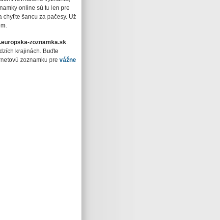
namky online sú tu len pre
 a chyťte šancu za pačesy. Už
om.
europska-zoznamka.sk
.
dzích krajinách. Buďte
ternetovú zoznamku pre
vážne