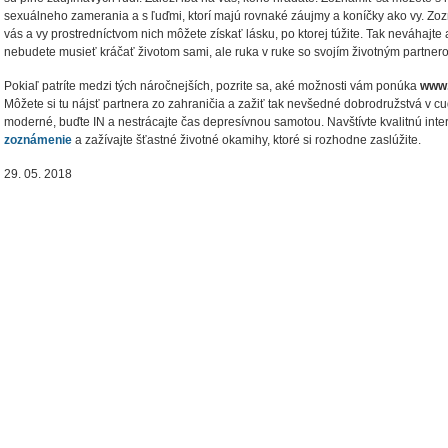
sexuálneho zamerania a s ľuďmi, ktorí majú rovnaké záujmy a koníčky ako vy. Zoz
vás a vy prostredníctvom nich môžete získať lásku, po ktorej túžite. Tak neváhajte
nebudete musieť kráčať životom sami, ale ruka v ruke so svojím životným partner
Pokiaľ patríte medzi tých náročnejších, pozrite sa, aké možnosti vám ponúka
www.
Môžete si tu nájsť partnera zo zahraničia a zažiť tak nevšedné dobrodružstvá v cu
moderné, buďte IN a nestrácajte čas depresívnou samotou. Navštívte kvalitnú in
zoznámenie
a zažívajte šťastné životné okamihy, ktoré si rozhodne zaslúžite.
29. 05. 2018