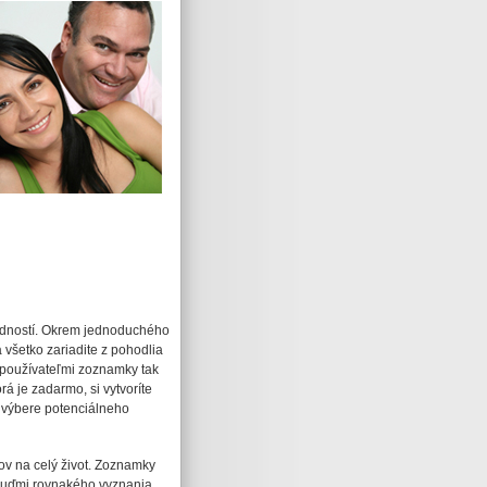
dností. Okrem jednoduchého
všetko zariadite z pohodlia
používateľmi zoznamky tak
rá je zadarmo, si vytvoríte
i výbere potenciálneho
ľov na celý život. Zoznamky
 ľuďmi rovnakého vyznania,