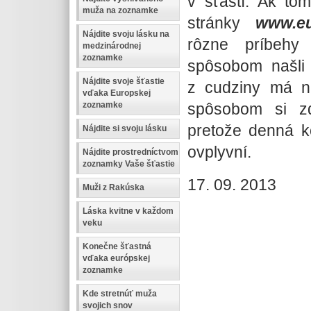
v šťastí. Ak tom
muža na zoznamke
stránky
www.eu
Nájdite svoju lásku na
rôzne príbehy
medzinárodnej
zoznamke
spôsobom našli 
Nájdite svoje šťastie
z cudziny má n
vďaka Europskej
spôsobom si zd
zoznamke
pretože denná k
Nájdite si svoju lásku
ovplyvní.
Nájdite prostredníctvom
zoznamky Vaše šťastie
17. 09. 2013
Muži z Rakúska
Láska kvitne v každom
veku
Konečne šťastná
vďaka európskej
zoznamke
Kde stretnúť muža
svojich snov