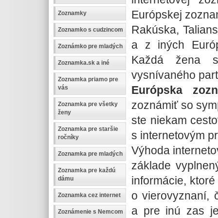
Európskej zozna
Zoznamky
Rakúska, Talians
Zoznamko s cudzincom
a z iných Európ
Zoznámko pre mladých
Každá žena si
Zoznamka.sk a iné
vysnívaného part
Zoznamka priamo pre
Európska zoz
vás
zoznámiť so symp
Zoznamka pre všetky
ženy
ste niekam cesto
Zoznamka pre staršie
s internetovým p
ročníky
Výhoda interneto
Zoznamka pre mladých
základe vyplnený
Zoznamka pre každú
informácie, ktoré
dámu
o vierovyznaní, č
Zoznamka cez internet
a pre inú zas je
Zoznámenie s Nemcom