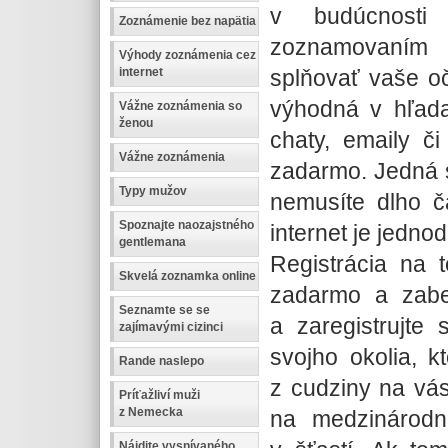
v budúcnosti
Zoznámenie bez napätia
zoznamovaním 
Výhody zoznámenia cez
splňovať vaše oč
internet
výhodná v hľada
Vážne zoznámenia so
ženou
chaty, emaily či
Vážne zoznámenia
zadarmo. Jedná s
Typy mužov
nemusíte dlho 
Spoznajte naozajstného
internet je jedno
gentlemana
Registrácia na 
Skvelá zoznamka online
zadarmo a zabe
Seznamte se se
a zaregistrujte
zajímavými cizinci
svojho okolia, k
Rande naslepo
z cudziny na vás
Príťažliví muži
z Nemecka
na medzinárodn
Nájdite vysnívaného