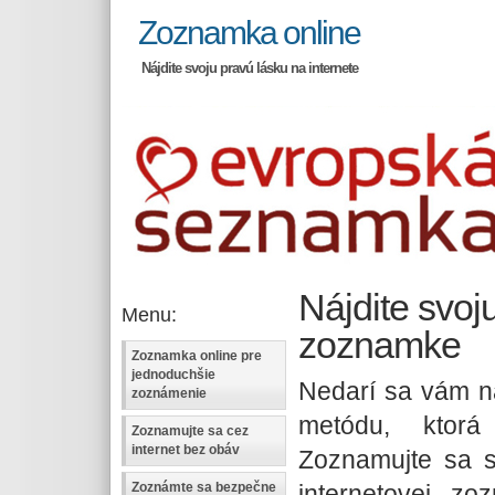
Zoznamka online
Nájdite svoju pravú lásku na internete
Nájdite svoj
Menu:
zoznamke
Zoznamka online pre
jednoduchšie
Nedarí sa vám ná
zoznámenie
metódu, ktorá
Zoznamujte sa cez
internet bez obáv
Zoznamujte sa 
internetovej zo
Zoznámte sa bezpečne